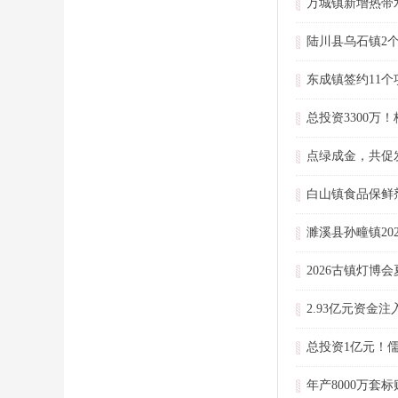
万城镇新增热带
陆川县乌石镇2
东成镇签约11个
总投资3300万
点绿成金，共促
白山镇食品保鲜
濉溪县孙疃镇20
2026古镇灯博
2.93亿元资金
总投资1亿元！儒
年产8000万套