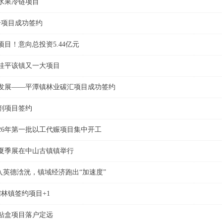
水果冷链项目
个项目成功签约
项目！意向总投资5.44亿元
！桂平该镇又一大项目
发展——平潭镇林业碳汇项目成功签约
剂项目签约
26年第一批以工代赈项目集中开工
会夏季展在中山古镇镇举行
注入英德浛洸，镇域经济跑出“加速度”
林镇签约项目+1
标贴盒项目落户定远