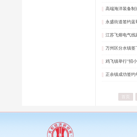
高端海洋装备制
永盛街道签约蓝
江苏飞熔电气线
万州区分水镇签
鸡飞镇举行“招小
正余镇成功签约
首页