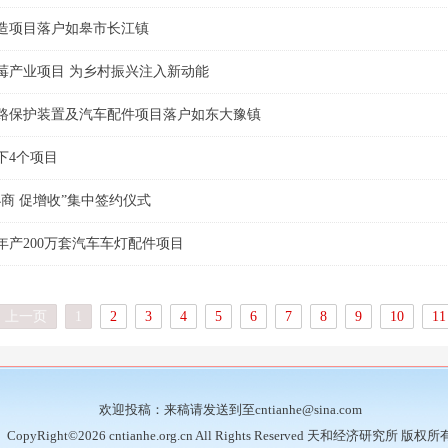
造项目落户如皋市长江镇
莓产业项目 为乡村振兴注入新动能
路保护装置及汽车配件项目落户如东大豫镇
下4个项目
商 促增收”集中签约仪式
年产200万套汽车车灯配件项目
上一页
1
2
3
4
5
6
7
8
9
10
11
欢迎投稿：来稿请发送到至cntianhe@sina.com
CopyRight©2026 cntianhe.org.cn All Rights Reserved 天和经济研究所 版权所