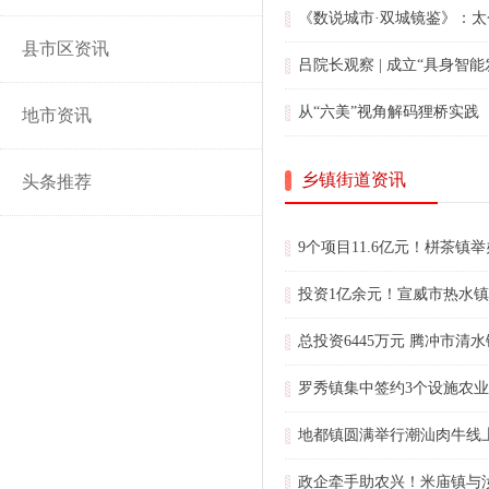
《数说城市·双城镜鉴》：
县市区资讯
吕院长观察 | 成立“具身
从“六美”视角解码狸桥实践
地市资讯
乡镇街道资讯
头条推荐
9个项目11.6亿元！栟茶镇
投资1亿余元！宣威市热水
总投资6445万元 腾冲市清
罗秀镇集中签约3个设施农业项
地都镇圆满举行潮汕肉牛线
政企牵手助农兴！米庙镇与