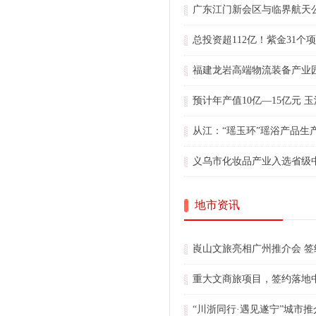
广东江门新会区与临界航天
总投资超112亿！紫金31
福建龙岩高端物流装备产业
预计年产值10亿—15亿元 
从江：“瑶玉环”瑶浴产品生
义乌市化妆品产业入选省级
地市资讯
崀山文旅亮相广州推介会 
重大文商旅项目，签约落地
“川浙同行·遇见遂宁”城市