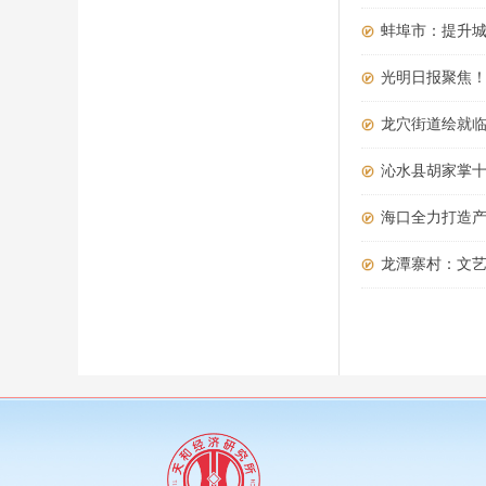
蚌埠市：提升
光明日报聚焦！
龙穴街道绘就
沁水县胡家掌
海口全力打造
龙潭寨村：文艺