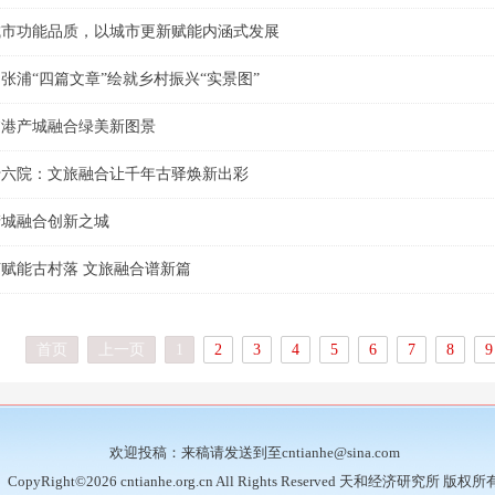
城市功能品质，以城市更新赋能内涵式发展
张浦“四篇文章”绘就乡村振兴“实景图”
临港产城融合绿美新图景
十六院：文旅融合让千年古驿焕新出彩
产城融合创新之城
赋能古村落 文旅融合谱新篇
首页
上一页
1
2
3
4
5
6
7
8
9
欢迎投稿：来稿请发送到至cntianhe@sina.com
CopyRight©2026 cntianhe.org.cn All Rights Reserved 天和经济研究所 版权所