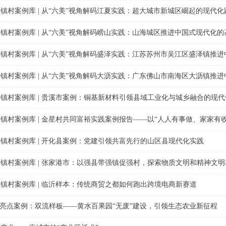
镇村案例库 | 从“六美”视角解码江夏实践：超大城市新城区崛起的现代化
镇村案例库 | 从“六美”视角解码崂山实践：山海城区推进中国式现代化
镇村案例库 | 从“六美”视角解码盛泽实践：江苏苏州市吴江区盛泽镇推
镇村案例库 | 从“六美”视角解码大沥实践：广东佛山市南海区大沥镇推
镇村案例库 | 贵溪市案例：铜基新材料引领县域工业化与城乡融合的现代
镇村案例库 | 金星村共同富裕实践案例报告——以“人人有事做、家家有
镇村案例库 | 开化县案例：党建引领共富先行的山区县现代化实践
镇村案例库 | 张家港市：以强县带强镇促强村，探索物质文明和精神文
镇村案例库 | 临沂样本：传统商贸之都如何跑出跨境电商新赛道
设亮点案例：双流样板——黄水百果园“无废”建设，引领生态农业新征程