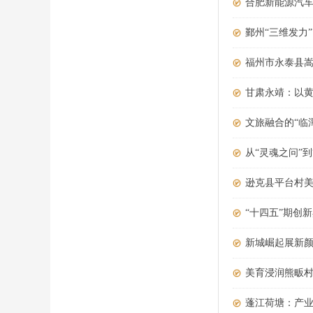
合肥新能源汽车
鄞州“三维发力
福州市永泰县
甘肃永靖：以黄
文旅融合的“临
从“灵魂之问”
逊克县平台村美
“十四五”期创
新城崛起展新
美育浸润熊畈村
蓬江荷塘：产