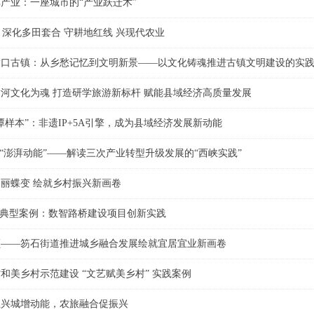
产业：一座城市的“产业跃迁术”
” 深化多田套合 守耕地红线 兴现代农业
嵩口古镇：从乡愁记忆到文明新景——以文化铸魂推进古镇文明建设的实
河文化为魂 打造研学旅游新标杆 赋能县域经济高质量发展
潭样本”：非遗IP+5A引擎，成为县域经济发展新动能
到“澎湃动能”——解读三次产业转型升级发展的“西峡实践”
丽蝶变 绘就乡村振兴新画卷
新典型案例：数智路桥建设项目创新实践
颜——笏石街道推进城乡融合发展绘就宜居宜业新画卷
和美乡村示范建设 “文艺赋美乡村” 实践案例
业兴城增动能，农旅融合促振兴