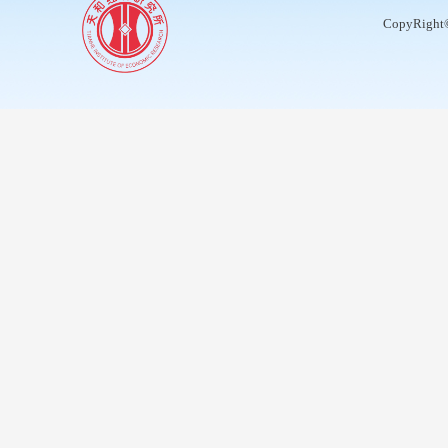
CopyRight©