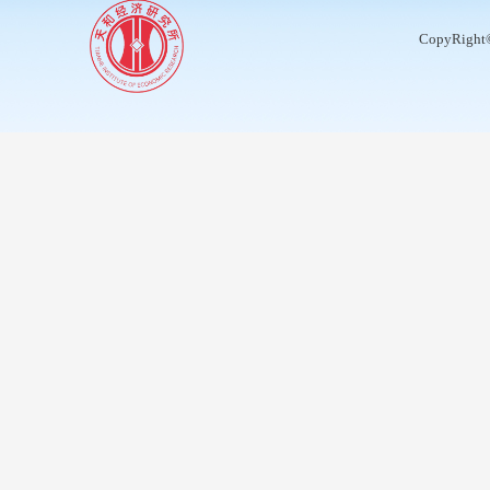
CopyRight©