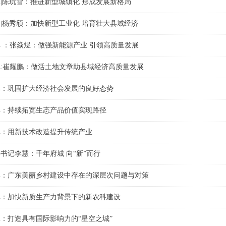
|陈玩雪：推进新型城镇化 形成发展新格局
|杨秀颀：加快新型工业化 培育壮大县域经济
 ：张焱煜：做强新能源产业 引领高质量发展
:崔耀鹏：做活土地文章助县域经济高质量发展
库：巩固扩大经济社会发展的良好态势
库：持续拓宽生态产品价值实现路径
库：用新技术改造提升传统产业
书记李慧：千年府城 向“新”而行
库：广东美丽乡村建设中存在的深层次问题与对策
库：加快新质生产力背景下的新农科建设
：打造具有国际影响力的“星空之城”