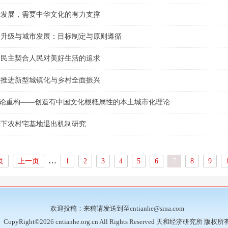
量发展，需要中华文化的有力支撑
业升级与城市发展：目标制定与原则遵循
民民主契合人民对美好生活的追求
筹推进新型城镇化与乡村全面振兴
 理论重构——创造有中国文化根柢属性的本土城市化理论
景下农村宅基地退出机制研究
…
页
上一页
1
2
3
4
5
6
7
8
9
欢迎投稿：来稿请发送到至cntianhe@sina.com
CopyRight©2026 cntianhe.org.cn All Rights Reserved 天和经济研究所 版权所