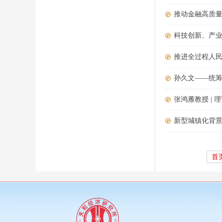
推动金融高质
科技创新、产
推进全过程人
孙久文——统
张鸿雁教授 |
新型城镇化背
首